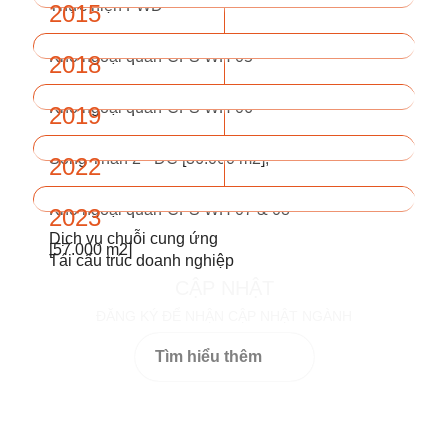
Thực hiện FWD
2015
Kho ngoại quan-CFS WH 05
2018
[47.500 m2]
Kho ngoại quan-CFS WH 06
2019
[51.000 m2]
Sóng Thần 2 - DC [36.000 m2],
2022
Depot [120.000 m2],
Kho ngoại quan-CFS WH 07 & 08
2023
Dịch vụ chuỗi cung ứng
[57.000 m2]
Tái cấu trúc doanh nghiệp
CẬP NHẬT
ĐĂNG KÝ ĐỂ NHẬN CẬP NHẬT NGÀNH
Tìm hiểu thêm