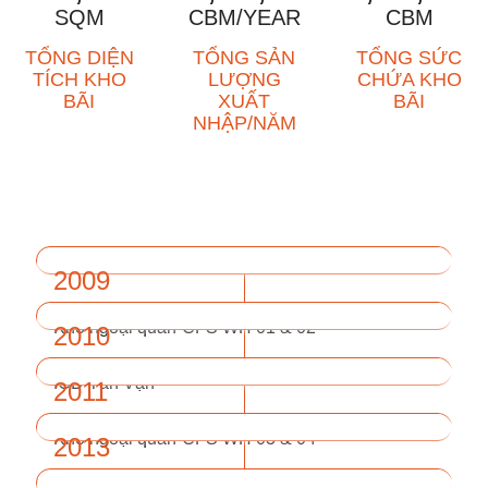
SQM
CBM/YEAR
CBM
TỔNG DIỆN
TỔNG SẢN
TỔNG SỨC
TÍCH KHO
LƯỢNG
CHỨA KHO
BÃI
XUẤT
BÃI
NHẬP/NĂM
HÀNH TRÌNH PHÁT TRIỂN
2009
Kho ngoại quan-CFS WH 01 & 02
2010
[37.500 m2]
ICD Tân Vạn
2011
[20.000 m2]
Kho ngoại quan-CFS WH 03 & 04
2013
[51.000 m2]